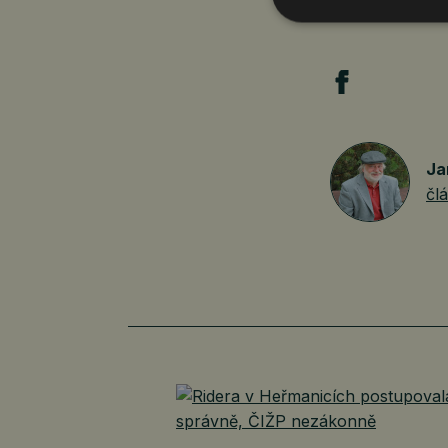
běží,“ uzavírá 
Ja
čl