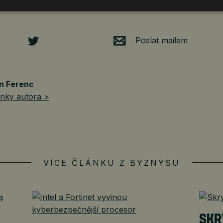
Petr Wagner, šéf cestování ve Slevomatu.
Poslat mailem
n Ferenc
ánky autora >
VÍCE ČLÁNKU Z BYZNYSU
SKR