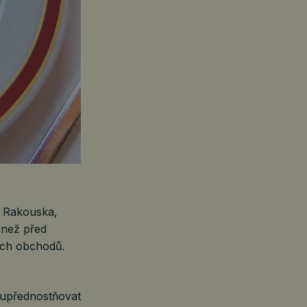
o Rakouska,
 než před
ých obchodů.
 upřednostňovat