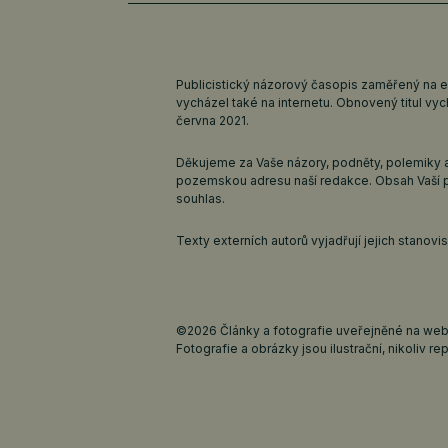
Publicistický názorový časopis zaměřený na 
vycházel také na internetu. Obnovený titul v
června 2021.
Děkujeme za Vaše názory, podněty, polemiky a
pozemskou adresu naší redakce. Obsah Vaší 
souhlas.
Texty externích autorů vyjadřují jejich stanov
©2026 Články a fotografie uveřejněné na webu
Fotografie a obrázky jsou ilustrační, nikoliv rep