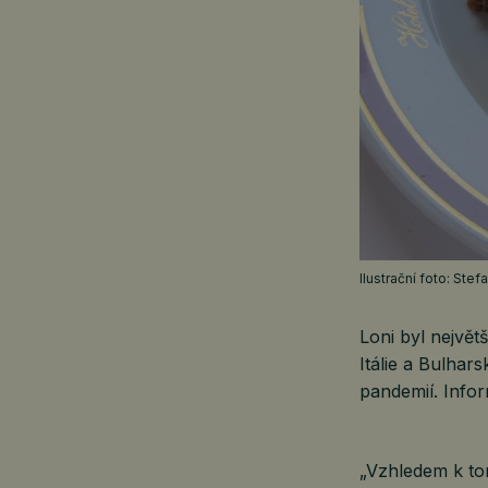
Ilustrační foto: Ste
Loni byl největ
Itálie a Bulhar
pandemií. Info
„Vzhledem k to