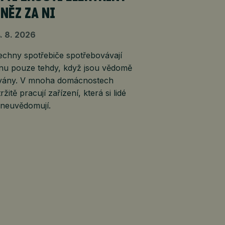
ENĚZ ZA NI
. 8. 2026
echny spotřebiče spotřebovávají
inu pouze tehdy, když jsou vědomě
vány. V mnoha domácnostech
ržitě pracují zařízení, která si lidé
 neuvědomují.