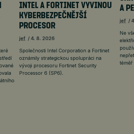
H
INTEL A FORTINET VYVINOU
A P
,
KYBERBEZPEČNĚJŠÍ
jef
4
PROCESOR
Ne vš
jef
4. 8. 2026
elektř
použí
teré
Společnosti Intel Corporation a Fortinet
nepřet
středí
oznámily strategickou spolupráci na
téměř
uované
vývoji procesoru Fortinet Security
ovala
Processor 6 (SP6).
átního