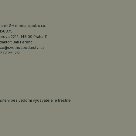
tel: SH media, spol. s r.o.
6150875
erova 2212, 148 00 Praha 11
daktor: Jan Ferenc
ce@svethospodarstvi.cz
777 221 251
íření bez vědomí vydavatele je trestné.