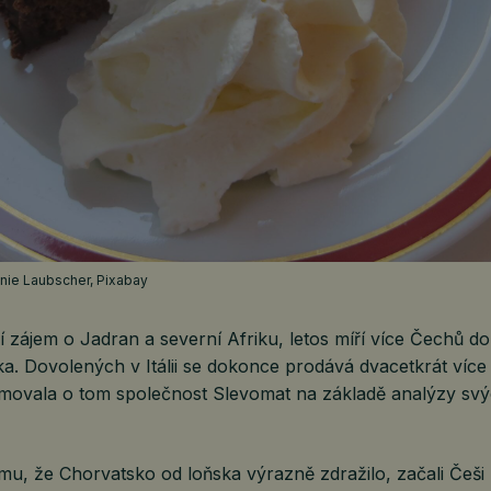
fanie Laubscher, Pixabay
ší zájem o Jadran a severní Afriku, letos míří více Čechů d
ska. Dovolených v Itálii se dokonce prodává dvacetkrát více
rmovala o tom společnost Slevomat na základě analýzy sv
mu, že Chorvatsko od loňska výrazně zdražilo, začali Češi