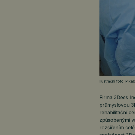
Ilustrační foto: Pixa
Firma 3Dees Ind
průmyslovou 3
rehabilitační c
způsobenými v
rozšířením cel
společnost 3Dee