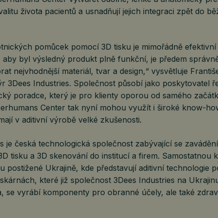
valitu života pacientů a usnadňují jejich integraci zpět do b
tnických pomůcek pomocí 3D tisku je mimořádně efektivní 
 aby byl výsledný produkt plně funkční, je předem správně
rat nejvhodnější materiál, tvar a design,“ vysvětluje Františ
ýr 3Dees Industries. Společnost působí jako poskytovatel ře
gický poradce, který je pro klienty oporou od samého začá
erhumans Center tak nyní mohou využít i široké know-ho
mají v aditivní výrobě velké zkušenosti.
s je česká technologická společnost zabývající se zaváděn
 tisku a 3D skenování do institucí a firem. Samostatnou kap
ou postižené Ukrajině, kde představují aditivní technologie
iskárnách, které již společnost 3Dees Industries na Ukraji
a, se vyrábí komponenty pro obranné účely, ale také zdrav