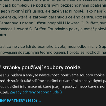
 části komplexu se pod přísnými bezpečnostními opatřeními
 jejich rodinní příslušníci, ale také vzácní hosté, jako např
Zelenská, která je zároveň garantkou celého centra. Rozší
nter svou osobní účastí podpořil i Howard G. Buffett, s
ž nadace Howard G. Buffett Foundation pokryla téměř polov
ntra.
átit co nejvíce lidí do běžného života, musí odborníci v 
jnovějšími dostupnými technologiemi. I proto se rozhodli n
eskou firmou 3Dees Industries. „Nové technologie včetně 
 válečném konfliktu pomocnou ruku, protože lze díky nim v
 stránky používají soubory cookie.
y nejpalčivější potřeby včetně záchrany lidských životů,” ř
obsahu, reklam a analýze návštěvnosti používáme soubory cookie.
í ředitel 3Dees Industries. „Spolupráce se Superhumans nás
ašich stránek také sdílíme s našimi reklamními a analytickými par
žnost se již několikrát na vlastní oči přesvědčit o obrovsk
 s dalšími informacemi, které jste jim poskytli nebo které shro
y válkou postižených lidí“. Nově dodaná technologie umožn
služeb.
Zásady ochrany osobních údajů
specifických a customizovaných částí protéz jako jsou pr
HNY PARTNERY
(1650) →
dy uvádejí, že do konce roku 2024 budou potřebovat protéz