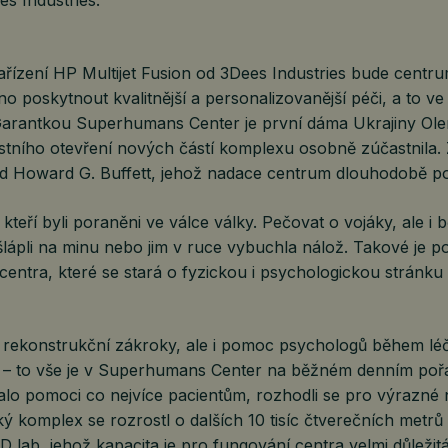
řízení HP Multijet Fusion od 3Dees Industries bude centr
o poskytnout kvalitnější a personalizovanější péči, a to v
arantkou Superhumans Center je první dáma Ukrajiny Ole
ostního otevření nových částí komplexu osobně zúčastnila.
lad Howard G. Buffett, jehož nadace centrum dlouhodobě p
teří byli poraněni ve válce války. Pečovat o vojáky, ale i bě
 šlápli na minu nebo jim v ruce vybuchla nálož. Takové je p
 centra, které se stará o fyzickou i psychologickou stránk
 rekonstrukční zákroky, ale i pomoc psychologů během lé
í – to vše je v Superhumans Center na běžném denním poř
lo pomoci co nejvíce pacientům, rozhodli se pro výrazné 
ký komplex se rozrostl o dalších 10 tisíc čtverečních metrů
3D lab, jehož kapacita je pro fungování centra velmi důležit