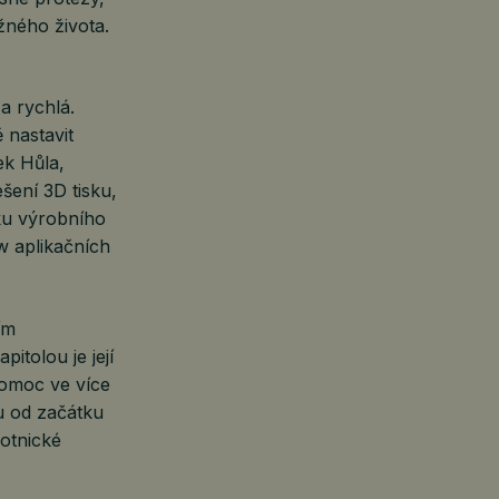
ěžného života.
a rychlá.
 nastavit
ek Hůla,
šení 3D tisku,
tku výrobního
w aplikačních
ím
itolou je její
 pomoc ve více
nu od začátku
otnické