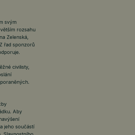
um svým
e větším rozsahu
na Zelenská,
 Z řad sponzorů
odporuje.
žné civilisty,
oslání
u poraněných.
čby
ádku. Aby
navýšení
 a jeho součástí
á. Slavnostního