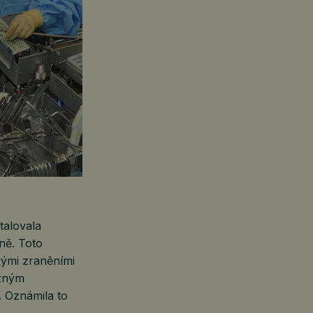
talovala
ně. Toto
kými zraněními
azným
. Oznámila to