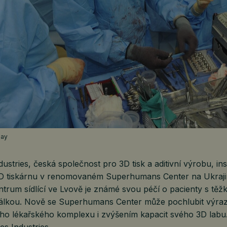
bay
ustries, česká společnost pro 3D tisk a aditivní výrobu, ins
D tiskárnu v renomovaném Superhumans Center na Ukraji
entrum sídlící ve Lvově je známé svou péčí o pacienty s těž
álkou. Nově se Superhumans Center může pochlubit výr
ého lékařského komplexu i zvýšením kapacit svého 3D labu
s Industries.