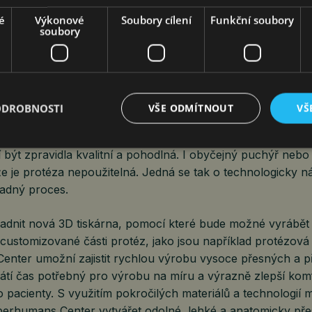
once války se toto číslo však může mnohonásobně zvýšit. 
é
Výkonové
Soubory cílení
Funkční soubory
soubory
nter jsou amputované končetiny v současnosti nejčastěj
 klienty řeší. „Až ve 45 procentech případů se potýkáme s
nami. Výjimkou pro nás nejsou ani dvojité nebo trojité amp
erální ředitelka Superhumans Center. Vznik vlastního odd
omůcek výrazně rozšířil možnosti, jak mohou těmto lidem p
ODROBNOSTI
VŠE ODMÍTNOUT
VŠ
takzvaná pahýlová lůžka, tedy nejcitlivější část protézy, kt
ipevňuje přímo na pahýl. Lůžka jsou vyráběna individuálně
í být zpravidla kvalitní a pohodlná. I obyčejný puchýř ne
 že je protéza nepoužitelná. Jedná se tak o technologicky 
ladný proces.
dnit nová 3D tiskárna, pomocí které bude možné vyrábět
customizované části protéz, jako jsou například protézová 
nter umožní zajistit rychlou výrobu vysoce přesných a 
rátí čas potřebný pro výrobu na míru a výrazně zlepší kom
 pacienty. S využitím pokročilých materiálů a technologií
perhumans Center vytvářet odolné, lehké a anatomicky pře