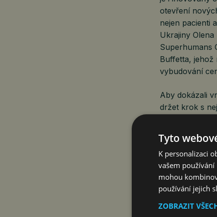
otevření nových
nejen pacienti a
Ukrajiny Olena 
Superhumans Ce
Buffetta, jeho
vybudování ce
Aby dokázali vr
držet krok s ne
spolupráci s č
představují ve
Tyto webové
zareagovat na t
K personalizaci 
Štefek, obchodn
vašem používání n
že jsme měli mo
mohou kombinovat
práce na život
používání jejich 
výrobu vysoce 
ZOBRAZIT VŠEC
Ukrajinské úřa