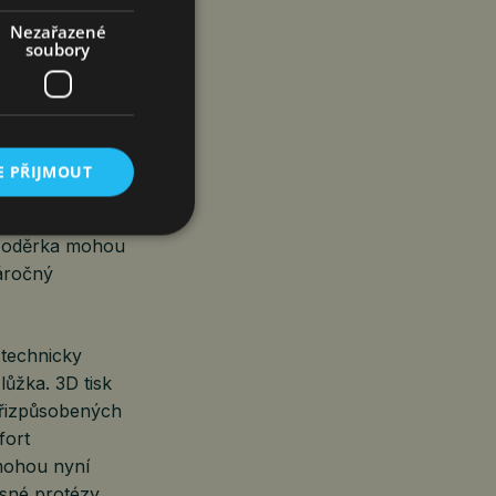
Pro
Nezařazené
soubory
ším zraněním,
 amputovanými
utace,“říká Olga
ělení na výrobu
omoci. Stěžejní
E PŘIJMOUT
erá se
 pro každého
bo oděrka mohou
náročný
 technicky
lůžka. 3D tisk
přizpůsobených
fort
 mohou nyní
sné protézy,