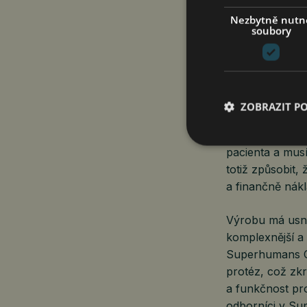
pacientů. Do k
Nezbytně nutn
soubory
Superhumans Ce
které se svými
horními končeti
Rudněvová, gen
protetických p
ZOBRAZIT P
jsou při výrobě 
po amputaci př
pacienta a mus
totiž způsobit,
a finančně nák
Výrobu má usna
komplexnější a 
Superhumans Ce
protéz, což zk
a funkčnost pro
odborníci v Su