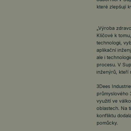
které zlepšují k
„Výroba zdravo
Klíčové k tomu,
technologii, vyb
aplikační inžen
ale i technolo
procesu. V Sup
inženýrů, kteří 
3Dees Industrie
průmyslového 3D
využití ve válk
oblastech. Na t
konfliktu dodal
pomůcky.