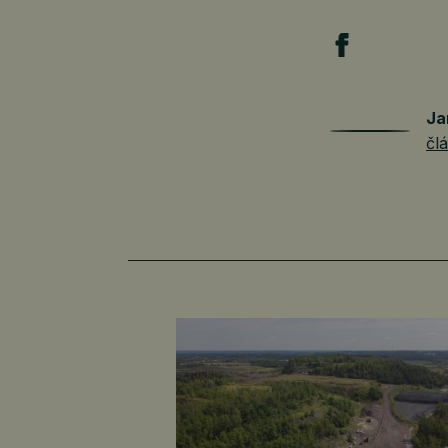
Ja
čl