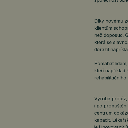
Díky novému za
klientům schopn
než doposud. G
která se slavn
dorazil napřík
Pomáhat lidem, k
kteří například
rehabilitačního
Výroba protéz,
i po propuštěn
centrum dokáza
kapacit. Lékařs
je i inovovaný 