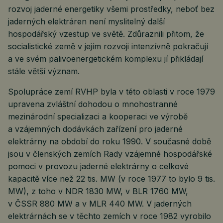
rozvoj jaderné energetiky všemi prostředky, neboť bez
jaderných elektráren není myslitelný další
hospodářský vzestup ve světě. Zdůraznili přitom, že
socialistické země v jejím rozvoji intenzívně pokračují
a ve svém palivoenergetickém komplexu jí přikládají
stále větší význam.
Spolupráce zemí RVHP byla v této oblasti v roce 1979
upravena zvláštní dohodou o mnohostranné
mezinárodní specializaci a kooperaci ve výrobě
a vzájemných dodávkách zařízení pro jaderné
elektrárny na období do roku 1990. V současné době
jsou v členských zemích Rady vzájemné hospodářské
pomoci v provozu jaderné elektrárny o celkové
kapacitě více než 22 tis. MW (v roce 1977 to bylo 9 tis.
MW), z toho v NDR 1830 MW, v BLR 1760 MW,
v ČSSR 880 MW a v MLR 440 MW. V jaderných
elektrárnách se v těchto zemích v roce 1982 vyrobilo