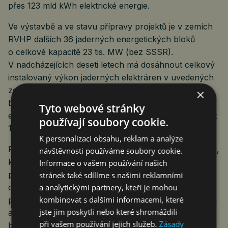
přes 123 mld kWh elektrické energie.
Ve výstavbě a ve stavu přípravy projektů je v zemích
RVHP dalších 36 jaderných energetických bloků
o celkové kapacitě 23 tis. MW (bez SSSR).
V nadcházejících deseti letech má dosáhnout celkový
instalovaný výkon jaderných elektráren v uvedených
zemích (včetně SSSR) 100 tis. MW. Podle odhadu se
×
budou do roku 1990 jaderné elektrárny na výrobě
Tyto webové stránky
elektrické energie v jednotlivých zemích RVHP podílet
používají soubory cookie.
15 až 30 %, z toho v Bulharsku dokonce 40 %.
K personalizaci obsahu, reklam a analýze
Program výstavby jaderných elektráren do roku 1990,
návštěvnosti používáme soubory cookie.
který přijaly všechny země RVHP, předpokládá další
Informace o vašem používání našich
prohloubení vědeckotechnické spolupráce v tomto
stránek také sdílíme s našimi reklamními
a analytickými partnery, kteří je mohou
oboru. Za tím účelem byly také v roce 1980
kombinovat s dalšími informacemi, které
podepsány dohody o provádění vědeckovýzkumných
jste jim poskytli nebo které shromáždili
a zkušebně konstrukčních prací s energetickými
při vašem používání jejich služeb.
Zásady
bloky o výkonu 1000 MW a o vývoji rychlých