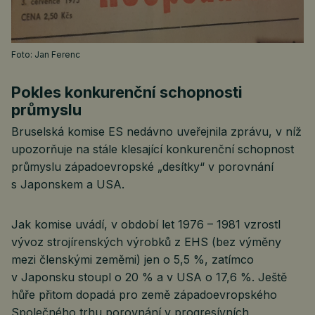
Foto: Jan Ferenc
Pokles konkurenční schopnosti
průmyslu
Bruselská komise ES nedávno uveřejnila zprávu, v níž
upozorňuje na stále klesající konkurenční schopnost
průmyslu západoevropské „desítky“ v porovnání
s Japonskem a USA.
Jak komise uvádí, v období let 1976 – 1981 vzrostl
vývoz strojírenských výrobků z EHS (bez výměny
mezi členskými zeměmi) jen o 5,5 %, zatímco
v Japonsku stoupl o 20 % a v USA o 17,6 %. Ještě
hůře přitom dopadá pro země západoevropského
Společného trhu porovnání v progresívních