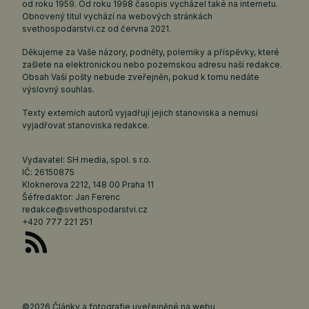
od roku 1959. Od roku 1998 časopis vycházel také na internetu.
Obnovený titul vychází na webových stránkách
svethospodarstvi.cz
od června 2021.
Děkujeme za Vaše názory, podněty, polemiky a příspěvky, které
zašlete na elektronickou nebo pozemskou adresu naší redakce.
Obsah Vaší pošty nebude zveřejněn, pokud k tomu nedáte
výslovný souhlas.
Texty externích autorů vyjadřují jejich stanoviska a nemusí
vyjadřovat stanoviska redakce.
Vydavatel: SH media, spol. s r.o.
IČ: 26150875
Kloknerova 2212, 148 00 Praha 11
Šéfredaktor: Jan Ferenc
redakce@svethospodarstvi.cz
+420 777 221 251
©2026 Články a fotografie uveřejněné na webu