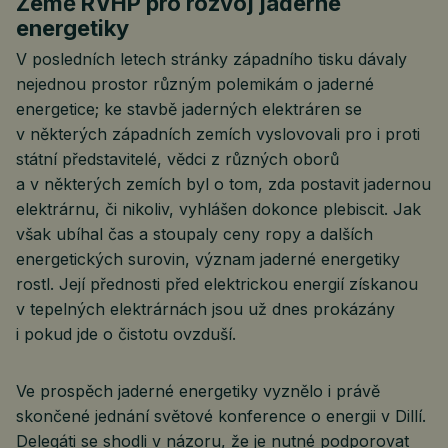
Země RVHP pro rozvoj jaderné
energetiky
V posledních letech stránky západního tisku dávaly
nejednou prostor různým polemikám o jaderné
energetice; ke stavbě jaderných elektráren se
v některých západních zemích vyslovovali pro i proti
státní představitelé, vědci z různých oborů
a v některých zemích byl o tom, zda postavit jadernou
elektrárnu, či nikoliv, vyhlášen dokonce plebiscit. Jak
však ubíhal čas a stoupaly ceny ropy a dalších
energetických surovin, význam jaderné energetiky
rostl. Její přednosti před elektrickou energií získanou
v tepelných elektrárnách jsou už dnes prokázány
i pokud jde o čistotu ovzduší.
Ve prospěch jaderné energetiky vyznělo i právě
skončené jednání světové konference o energii v Dillí.
Delegáti se shodli v názoru, že je nutné podporovat