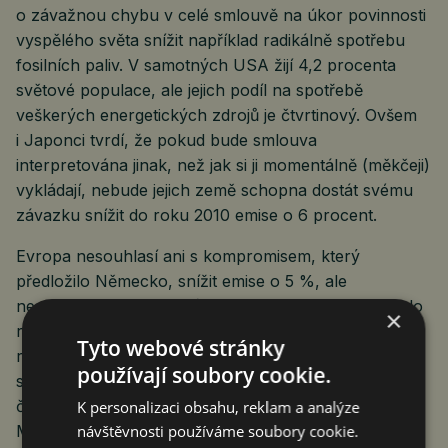
o závažnou chybu v celé smlouvě na úkor povinnosti
vyspělého světa snížit například radikálně spotřebu
fosilních paliv. V samotných USA žijí 4,2 procenta
světové populace, ale jejich podíl na spotřebě
veškerých energetických zdrojů je čtvrtinový. Ovšem
i Japonci tvrdí, že pokud bude smlouva
interpretována jinak, než jak si ji momentálně (měkčeji)
vykládají, nebude jejich země schopna dostát svému
závazku snížit do roku 2010 emise o 6 procent.
Evropa nesouhlasí ani s kompromisem, který
předložilo Německo, snížit emise o 5 %, ale
nespecifikovat přitom původní časový termín, tedy do
×
roku 2010. EU se staví i proti očekáváné pomoci
Tyto webové stránky
rozvojovým zemím: „Zalesňování třetího světa se
používají soubory cookie.
stane quasiformou plnění jejich závazku na zlepšení
čistoty ovzduší,“ uvedl například nizozemský ekolog
K personalizaci obsahu, reklam a analýze
návštěvnosti používáme soubory cookie.
Mark Coenen. Zástupci rozvojových zemí se ale