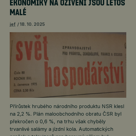
EKONOMIKY NA OŽIVENÍ JSOU LETOS
MALÉ
jef
18. 10. 2025
Přírůstek hrubého národního produktu NSR klesl
na 2,2 %. Plán maloobchodního obratu ČSR byl
překročen o 0,6 %, na trhu však chyběly
trvanlivé salámy a jízdní kola. Automatických