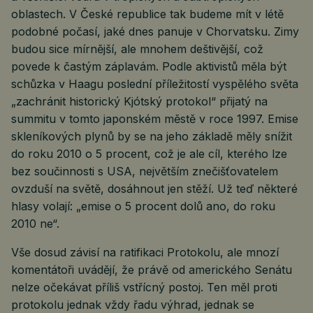
oblastech. V České republice tak budeme mít v létě
podobné počasí, jaké dnes panuje v Chorvatsku. Zimy
budou sice mírnější, ale mnohem deštivější, což
povede k častým záplavám. Podle aktivistů měla být
schůzka v Haagu poslední příležitostí vyspělého světa
„zachránit historický Kjótský protokol“ přijatý na
summitu v tomto japonském městě v roce 1997. Emise
skleníkových plynů by se na jeho základě měly snížit
do roku 2010 o 5 procent, což je ale cíl, kterého lze
bez součinnosti s USA, největším znečišťovatelem
ovzduší na světě, dosáhnout jen stěží. Už teď některé
hlasy volají: „emise o 5 procent dolů ano, do roku
2010 ne“.
Vše dosud závisí na ratifikaci Protokolu, ale mnozí
komentátoři uvádějí, že právě od amerického Senátu
nelze očekávat příliš vstřícný postoj. Ten měl proti
protokolu jednak vždy řadu výhrad, jednak se