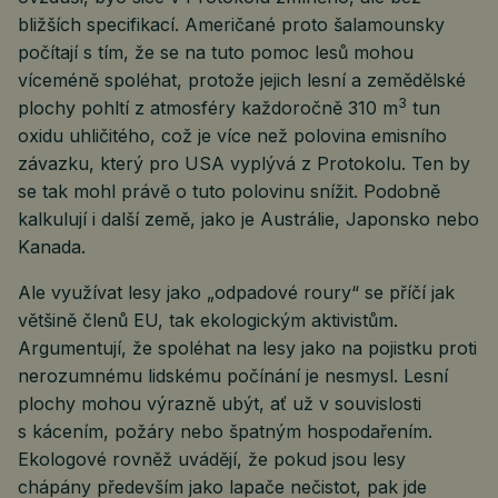
bližších specifikací. Američané proto šalamounsky
počítají s tím, že se na tuto pomoc lesů mohou
víceméně spoléhat, protože jejich lesní a zemědělské
3
plochy pohltí z atmosféry každoročně 310 m
tun
oxidu uhličitého, což je více než polovina emisního
závazku, který pro USA vyplývá z Protokolu. Ten by
se tak mohl právě o tuto polovinu snížit. Podobně
kalkulují i další země, jako je Austrálie, Japonsko nebo
Kanada.
Ale využívat lesy jako „odpadové roury“ se příčí jak
většině členů EU, tak ekologickým aktivistům.
Argumentují, že spoléhat na lesy jako na pojistku proti
nerozumnému lidskému počínání je nesmysl. Lesní
plochy mohou výrazně ubýt, ať už v souvislosti
s kácením, požáry nebo špatným hospodařením.
Ekologové rovněž uvádějí, že pokud jsou lesy
chápány především jako lapače nečistot, pak jde