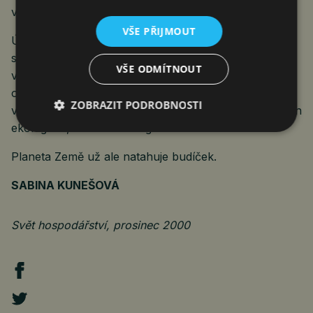
vpravdě hodně daleko.
VŠE PŘIJMOUT
Účastníci summitu společnou řeč nenašli. Že by další
schůzka, která se bude konat napřesrok v květnu
VŠE ODMÍTNOUT
v Berlíně, přinesla ve vzájemných vztazích pozitivní
obrat, je na základě právě skončeného setkání
ZOBRAZIT PODROBNOSTI
v Haagu téměř snovým přáním. V tom se shodují nejen
ekologové, ale i klimatologové.
Planeta Země už ale natahuje budíček.
SABINA KUNEŠOVÁ
Svět hospodářství, prosinec 2000