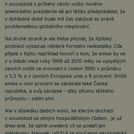
v souvislosti s průtahy okolo volby nového
amerického prezidenta dá jen těžko předpokládat, že
v dohledné době bude mít čas zabývat se právě
problematikou globálního oteplování.
Na druhé straně je ale třeba přiznat, že Kjótský
protokol vykazuje některé formální nedostatky. Cíle
přijaté v Kjótu například hovoří o tom, že emise by se
v o bdobí mezi roky 1999 až 2010 měly ve vyspělých
zemích snížit ve srovnání s rokem 1990 v průměru
o 5,2 % a v zemích Evropské unie o 8 procent. Snížit
emise o osm procent se zavázala také Česká
republika, a svůj závazek – díky útlumu těžkého
průmyslu – zatím plní.
Ale v důsledku dalších emisí, ke kterým dochází
v souvislosti se silným hospodářským růstem , je už
dnes jisté, že splnit uvedený cíl se podaří jen
málokomu. Naopak: udrží-li se současný ekonomický