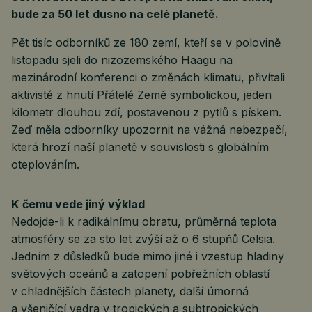
bude za 50 let dusno na celé planetě.
Pět tisíc odborníků ze 180 zemí, kteří se v polovině
listopadu sjeli do nizozemského Haagu na
mezinárodní konferenci o změnách klimatu, přivítali
aktivisté z hnutí Přátelé Země symbolickou, jeden
kilometr dlouhou zdí, postavenou z pytlů s pískem.
Zeď měla odborníky upozornit na vážná nebezpečí,
která hrozí naší planetě v souvislosti s globálním
oteplováním.
K čemu vede jiný výklad
Nedojde-li k radikálnímu obratu, průměrná teplota
atmosféry se za sto let zvýší až o 6 stupňů Celsia.
Jedním z důsledků bude mimo jiné i vzestup hladiny
světových oceánů a zatopení pobřežních oblastí
v chladnějších částech planety, další úmorná
a všeničící vedra v tropických a subtropických