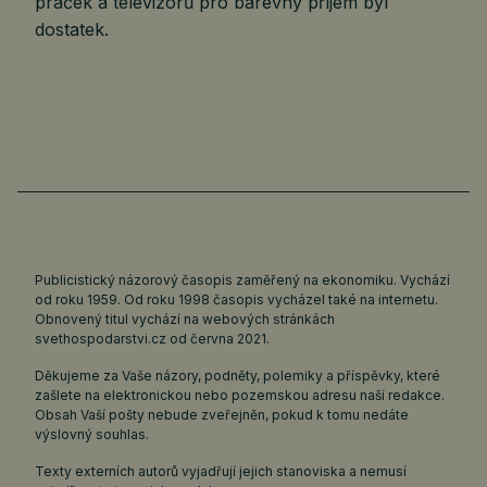
praček a televizorů pro barevný příjem byl
dostatek.
Publicistický názorový časopis zaměřený na ekonomiku. Vychází
od roku 1959. Od roku 1998 časopis vycházel také na internetu.
Obnovený titul vychází na webových stránkách
svethospodarstvi.cz
od června 2021.
Děkujeme za Vaše názory, podněty, polemiky a příspěvky, které
zašlete na elektronickou nebo pozemskou adresu naší redakce.
Obsah Vaší pošty nebude zveřejněn, pokud k tomu nedáte
výslovný souhlas.
Texty externích autorů vyjadřují jejich stanoviska a nemusí