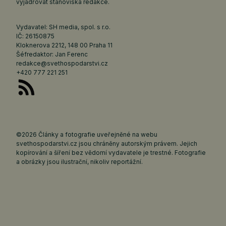
vyjadřovat stanoviska redakce.
Vydavatel: SH media, spol. s r.o.
IČ: 26150875
Kloknerova 2212, 148 00 Praha 11
Šéfredaktor: Jan Ferenc
redakce@svethospodarstvi.cz
+420 777 221 251
©2026 Články a fotografie uveřejněné na webu
svethospodarstvi.cz jsou chráněny autorským právem. Jejich
kopírování a šíření bez vědomí vydavatele je trestné. Fotografie
a obrázky jsou ilustrační, nikoliv reportážní.