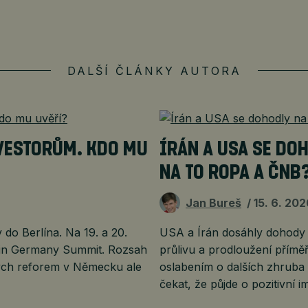
DALŠÍ ČLÁNKY AUTORA
VESTORŮM. KDO MU
ÍRÁN A USA SE DO
NA TO ROPA A ČNB
Jan Bureš
15. 6. 20
 do Berlína. Na 19. a 20.
USA a Írán dosáhly dohody
st in Germany Summit. Rozsah
průlivu a prodloužení přímě
ých reforem v Německu ale
oslabením o dalších zhruba 
čekat, že půjde o pozitivní 