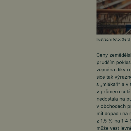
Ilustrační foto: Ger
Ceny zemědělsk
prudším pokles
zejména díky r
sice tak výrazn
s „mlékaři“ a 
v průměru celá
nedostala na pu
v obchodech pro
mít dopad i na 
z 1,5 % na 1,4 
může vést levn