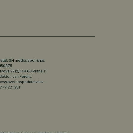
tel: SH media, spol. s r.o.
6150875
erova 2212, 148 00 Praha 11
daktor: Jan Ferenc
ce@svethospodarstvi.cz
777 221 251