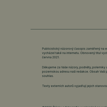
Publicistický názorový časopis zaměřený na 
vycházel také na internetu. Obnovený titul v
června 2021.
Děkujeme za Vaše názory, podněty, polemiky a
pozemskou adresu naší redakce. Obsah Vaší 
souhlas.
Texty externích autorů vyjadřují jejich stanov