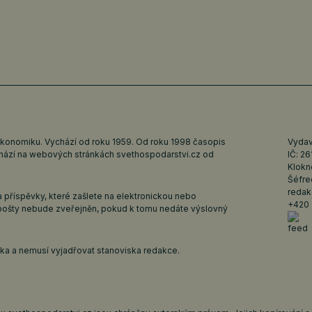
ekonomiku. Vychází od roku 1959. Od roku 1998 časopis
Vydava
ychází na webových stránkách
svethospodarstvi.cz
od
IČ: 2
Klokn
Šéfre
redak
 příspěvky, které zašlete na elektronickou nebo
+420 
pošty nebude zveřejněn, pokud k tomu nedáte výslovný
iska a nemusí vyjadřovat stanoviska redakce.