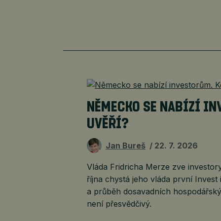
NĚMECKO SE NABÍZÍ IN
UVĚŘÍ?
Jan Bureš
22. 7. 2026
Vláda Fridricha Merze zve investory
října chystá jeho vláda první Inve
a průběh dosavadních hospodářsk
není přesvědčivý.