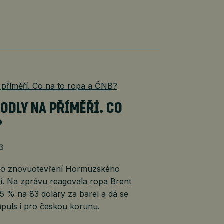
HODLY NA PŘÍMĚŘÍ. CO
?
26
 o znovuotevření Hormuzského
ří. Na zprávu reagovala ropa Brent
5 % na 83 dolary za barel a dá se
impuls i pro českou korunu.