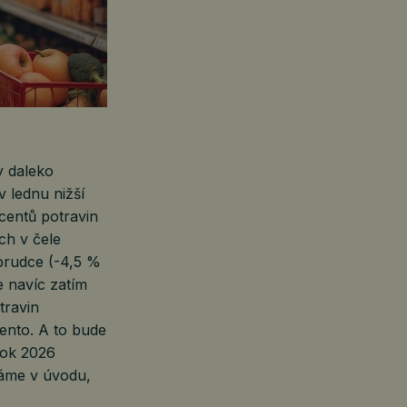
y daleko
 lednu nižší
centů potravin
ch v čele
prudce (-4,5 %
e navíc zatím
travin
ento. A to bude
rok 2026
táme v úvodu,