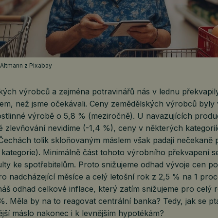
d Altmann z Pixabay
ých výrobců a zejména potravinářů nás v lednu překvapil
em, než jsme očekávali. Ceny zemědělských výrobců byly v
ostlinné výrobě o 5,8 % (meziročně). U navazujících produ
é zlevňování nevidíme (-1,4 %), ceny v některých kategorií
v Čechách tolik skloňovaným máslem však padají nečekaně 
 kategorie). Minimálně část tohoto výrobního překvapení s
lty ke spotřebitelům. Proto snižujeme odhad vývoje cen po
 nadcházející měsíce a celý letošní rok z 2,5 % na 1 proc
náš odhad celkové inflace, který zatím snižujeme pro celý 
%. Měla by na to reagovat centrální banka? Tedy, jak se p
ější máslo nakonec i k levnějším hypotékám?