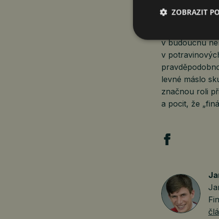
ZOBRAZIT P
To samozřejmě 
v budoucnu nem
v potravinovýc
pravděpodobnos
levné máslo sku
značnou roli p
a pocit, že „fi
Ja
Ja
Fi
čl