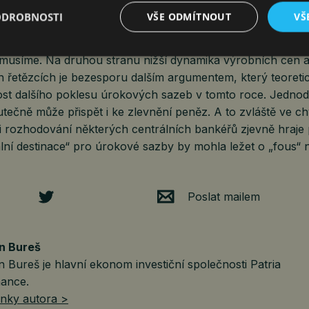
ODROBNOSTI
VŠE ODMÍTNOUT
VŠ
zatím nepozorujeme a na napjatém českém pracovním trh
usíme. Na druhou stranu nižší dynamika výrobních cen a
h řetězcích je bezesporu dalším argumentem, který teoreti
t dalšího poklesu úrokových sazeb v tomto roce. Jednod
tečně může přispět i ke zlevnění peněz. A to zvláště ve chv
ři rozhodování některých centrálních bankéřů zjevně hraje
nální destinace“ pro úrokové sazby by mohla ležet o „fous“ n
Poslat mailem
n Bureš
n Bureš je hlavní ekonom investiční společnosti Patria
nance.
ánky autora >