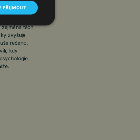
E PŘIJMOUT
u popravdě ani
 zejména těch
cky zvyšuje
uše řečeno,
íli, kdy
 psychologie
íže.