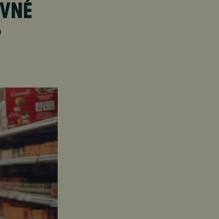
EVNÉ
?